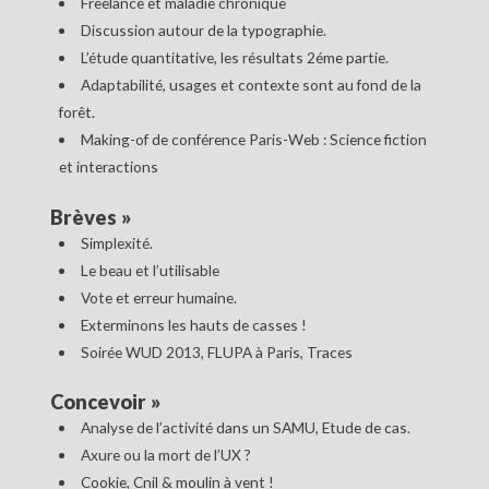
Freelance et maladie chronique
Discussion autour de la typographie.
L’étude quantitative, les résultats 2éme partie.
Adaptabilité, usages et contexte sont au fond de la
forêt.
Making-of de conférence Paris-Web : Science fiction
et interactions
Brèves
»
Simplexité.
Le beau et l’utilisable
Vote et erreur humaine.
Exterminons les hauts de casses !
Soirée WUD 2013, FLUPA à Paris, Traces
Concevoir
»
Analyse de l’activité dans un SAMU, Etude de cas.
Axure ou la mort de l’UX ?
Cookie, Cnil & moulin à vent !