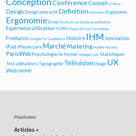
Conception
Conférence
Conseil
Critère
Définition
Design
Ergonome
Design interactif
Entretien
Ergonomie
Erreur
Etude quantitative
Etude de cas
Expérience utilisateur
FLUPA
Flupa UX Day
Formation
IHM
Freelance
Histoire
Innovation
Google TV
Guidelines
Marché
Marketing
iPad
iPhone
Livre
Mobile
Norme
ParisWeb
Psychologie
Statistiques
Se former
Seloger.com
UX
Télévision
Test utilisateurs
Typographie
Usage
Web
WIMP
Mastodon
Articles
»