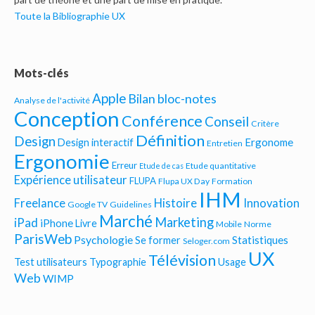
Toute la Bibliographie UX
Mots-clés
Apple
Bilan bloc-notes
Analyse de l'activité
Conception
Conférence
Conseil
Critère
Définition
Design
Ergonome
Design interactif
Entretien
Ergonomie
Erreur
Etude quantitative
Etude de cas
Expérience utilisateur
FLUPA
Flupa UX Day
Formation
IHM
Freelance
Histoire
Innovation
Google TV
Guidelines
Marché
Marketing
iPad
iPhone
Livre
Mobile
Norme
ParisWeb
Psychologie
Statistiques
Se former
Seloger.com
UX
Télévision
Test utilisateurs
Typographie
Usage
Web
WIMP