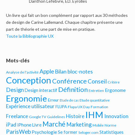
Danthon Lefebvre, ED. Eyrolles
Un livre qui fait un bon complément par rapport aux 30 méthodes
de design de Carine Lallemand. Chaque chapitre présente une
part de théorie et une part de mise en pratique.
Toute la Bibliographie UX
Mots-clés
Apple
Bilan bloc-notes
Analyse de l'activité
Conception
Conférence
Conseil
Critère
Définition
Design
Ergonome
Design interactif
Entretien
Ergonomie
Erreur
Etude quantitative
Etude de cas
Expérience utilisateur
FLUPA
Flupa UX Day
Formation
IHM
Freelance
Histoire
Innovation
Google TV
Guidelines
Marché
Marketing
iPad
iPhone
Livre
Mobile
Norme
ParisWeb
Psychologie
Statistiques
Se former
Seloger.com