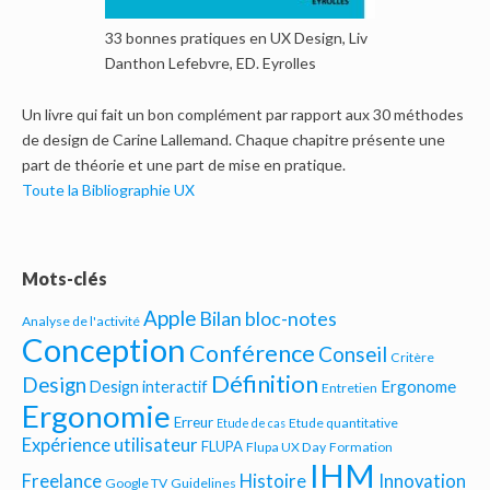
33 bonnes pratiques en UX Design, Liv
Danthon Lefebvre, ED. Eyrolles
Un livre qui fait un bon complément par rapport aux 30 méthodes
de design de Carine Lallemand. Chaque chapitre présente une
part de théorie et une part de mise en pratique.
Toute la Bibliographie UX
Mots-clés
Apple
Bilan bloc-notes
Analyse de l'activité
Conception
Conférence
Conseil
Critère
Définition
Design
Ergonome
Design interactif
Entretien
Ergonomie
Erreur
Etude quantitative
Etude de cas
Expérience utilisateur
FLUPA
Flupa UX Day
Formation
IHM
Freelance
Histoire
Innovation
Google TV
Guidelines