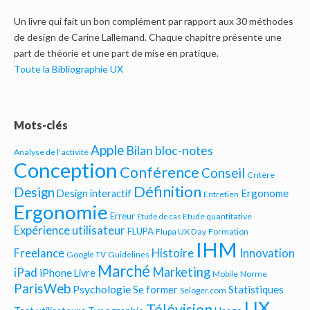
Un livre qui fait un bon complément par rapport aux 30 méthodes
de design de Carine Lallemand. Chaque chapitre présente une
part de théorie et une part de mise en pratique.
Toute la Bibliographie UX
Mots-clés
Apple
Bilan bloc-notes
Analyse de l'activité
Conception
Conférence
Conseil
Critère
Définition
Design
Ergonome
Design interactif
Entretien
Ergonomie
Erreur
Etude quantitative
Etude de cas
Expérience utilisateur
FLUPA
Flupa UX Day
Formation
IHM
Freelance
Histoire
Innovation
Google TV
Guidelines
Marché
Marketing
iPad
iPhone
Livre
Mobile
Norme
ParisWeb
Psychologie
Statistiques
Se former
Seloger.com
UX
Télévision