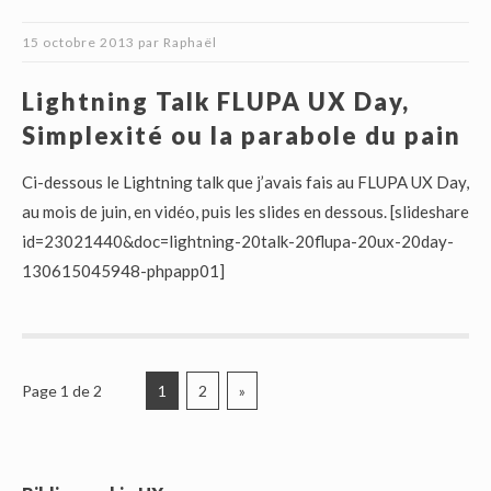
15 octobre 2013
par
Raphaël
Lightning Talk FLUPA UX Day,
Simplexité ou la parabole du pain
Ci-dessous le Lightning talk que j’avais fais au FLUPA UX Day,
au mois de juin, en vidéo, puis les slides en dessous. [slideshare
id=23021440&doc=lightning-20talk-20flupa-20ux-20day-
130615045948-phpapp01]
Page 1 de 2
1
2
»