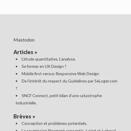
Mastodon
Articles
»
L’étude quantitative, L’analyse.
Se former en UX Design ?
Mobile first versus Responsive Web Design
De l’intérêt du respect du Guidelines par SeLoger.com
?
SNCF Connect, petit bilan d’une catastrophe
industrielle.
Brèves
»
Conception et problèmes potentiels.
La soumission librement consentie, à pied et à cheval.