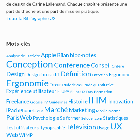
de design de Carine Lallemand. Chaque chapitre présente une
part de théorie et une part de mise en pratique.
Toute la Bibliographie UX
Mots-clés
Apple
Bilan bloc-notes
Analyse de l'activité
Conception
Conférence
Conseil
Critère
Définition
Design
Ergonome
Design interactif
Entretien
Ergonomie
Erreur
Etude quantitative
Etude de cas
Expérience utilisateur
FLUPA
Flupa UX Day
Formation
IHM
Freelance
Histoire
Innovation
Google TV
Guidelines
Marché
Marketing
iPad
iPhone
Livre
Mobile
Norme
ParisWeb
Psychologie
Statistiques
Se former
Seloger.com
UX
Télévision
Test utilisateurs
Typographie
Usage
Web
WIMP