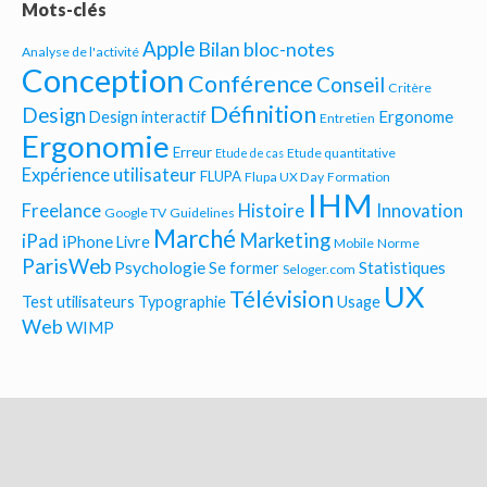
Mots-clés
Apple
Bilan bloc-notes
Analyse de l'activité
Conception
Conférence
Conseil
Critère
Définition
Design
Ergonome
Design interactif
Entretien
Ergonomie
Erreur
Etude quantitative
Etude de cas
Expérience utilisateur
FLUPA
Flupa UX Day
Formation
IHM
Freelance
Histoire
Innovation
Google TV
Guidelines
Marché
Marketing
iPad
iPhone
Livre
Mobile
Norme
ParisWeb
Psychologie
Statistiques
Se former
Seloger.com
UX
Télévision
Test utilisateurs
Typographie
Usage
Web
WIMP