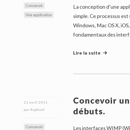
Concevoir
La conception d’une appl
Une application
simple. Ce processus est s
Windows, Mac OS X, iOS, J
fondamentaux des inter
Lire la suite
Concevoir un
21 avril 2011
débuts.
par
Raphaël
Concevoir
Les interfaces WIMP (Win