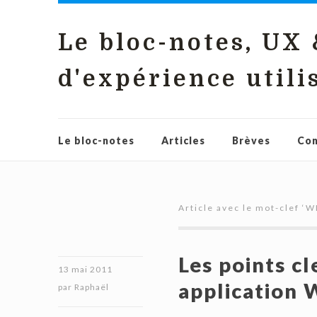
Le bloc-notes, UX
d'expérience utili
Le bloc-notes
Articles
Brèves
Con
Article avec le mot-clef ‘
W
Les points cl
13 mai 2011
application
par
Raphaël