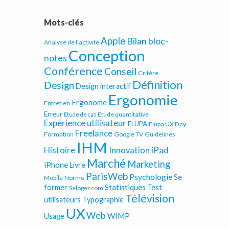
Mots-clés
Apple
Bilan bloc-
Analyse de l'activité
Conception
notes
Conférence
Conseil
Critère
Définition
Design
Design interactif
Ergonomie
Ergonome
Entretien
Erreur
Etude quantitative
Etude de cas
Expérience utilisateur
FLUPA
Flupa UX Day
Freelance
Formation
Google TV
Guidelines
IHM
iPad
Histoire
Innovation
Marché
Marketing
iPhone
Livre
ParisWeb
Psychologie
Se
Mobile
Norme
Statistiques
former
Test
Seloger.com
Télévision
utilisateurs
Typographie
UX
Web
WIMP
Usage