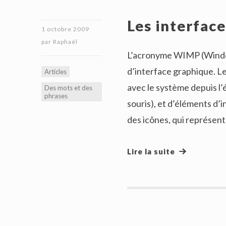
Les interfac
1 octobre 2009
par
Raphaël
L’acronyme WIMP (Window
d’interface graphique. Le
Articles
avec le système depuis l’é
Des mots et des
phrases
souris), et d’éléments d
des icônes, qui représen
Lire la suite