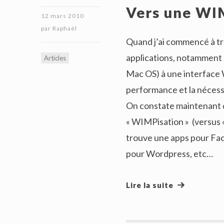
Vers une WI
12 mars 2010
par
Raphaël
Quand j’ai commencé à tra
applications, notamment
Articles
Mac OS) à une interface 
performance et la nécessi
On constate maintenant q
« WIMPisation » (versus «
trouve une apps pour Fac
pour Wordpress, etc…
Lire la suite