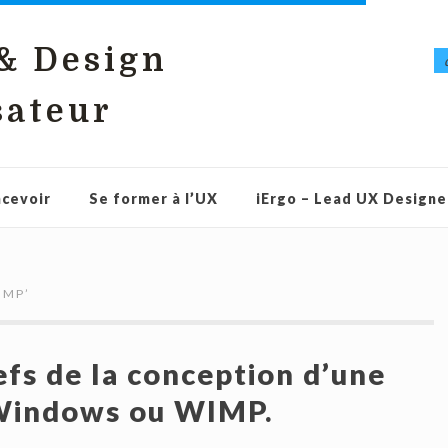
 & Design
sateur
cevoir
Se former à l’UX
iErgo – Lead UX Designe
IMP
’
efs de la conception d’une
 Windows ou WIMP.