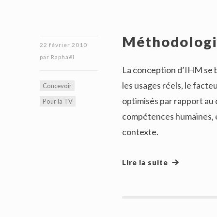
Méthodologie
22 février 2010
par
Raphaël
La conception d’IHM se ba
les usages réels, le fact
Concevoir
optimisés par rapport au 
Pour la TV
compétences humaines, e
contexte.
Lire la suite