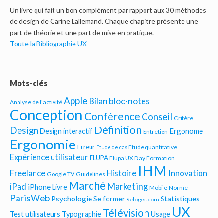
Un livre qui fait un bon complément par rapport aux 30 méthodes
de design de Carine Lallemand. Chaque chapitre présente une
part de théorie et une part de mise en pratique.
Toute la Bibliographie UX
Mots-clés
Apple
Bilan bloc-notes
Analyse de l'activité
Conception
Conférence
Conseil
Critère
Définition
Design
Ergonome
Design interactif
Entretien
Ergonomie
Erreur
Etude quantitative
Etude de cas
Expérience utilisateur
FLUPA
Flupa UX Day
Formation
IHM
Freelance
Histoire
Innovation
Google TV
Guidelines
Marché
Marketing
iPad
iPhone
Livre
Mobile
Norme
ParisWeb
Psychologie
Statistiques
Se former
Seloger.com
UX
Télévision
Test utilisateurs
Typographie
Usage