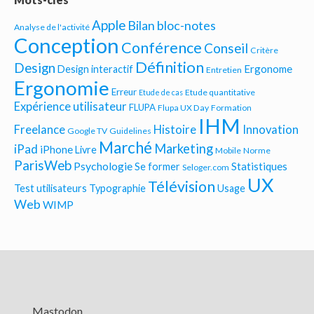
Apple
Bilan bloc-notes
Analyse de l'activité
Conception
Conférence
Conseil
Critère
Définition
Design
Ergonome
Design interactif
Entretien
Ergonomie
Erreur
Etude quantitative
Etude de cas
Expérience utilisateur
FLUPA
Flupa UX Day
Formation
IHM
Freelance
Histoire
Innovation
Google TV
Guidelines
Marché
Marketing
iPad
iPhone
Livre
Mobile
Norme
ParisWeb
Psychologie
Statistiques
Se former
Seloger.com
UX
Télévision
Test utilisateurs
Typographie
Usage
Web
WIMP
Mastodon