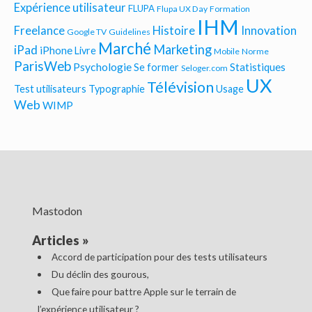
Expérience utilisateur
FLUPA
Flupa UX Day
Formation
IHM
Freelance
Histoire
Innovation
Google TV
Guidelines
Marché
Marketing
iPad
iPhone
Livre
Mobile
Norme
ParisWeb
Psychologie
Statistiques
Se former
Seloger.com
UX
Télévision
Test utilisateurs
Typographie
Usage
Web
WIMP
Mastodon
Articles
»
Accord de participation pour des tests utilisateurs
Du déclin des gourous,
Que faire pour battre Apple sur le terrain de
l’expérience utilisateur ?