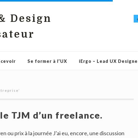
 & Design
sateur
cevoir
Se former à l’UX
iErgo – Lead UX Designe
treprise
’
e TJM d’un freelance.
en ou prix à la journée J’ai eu, encore, une discussion