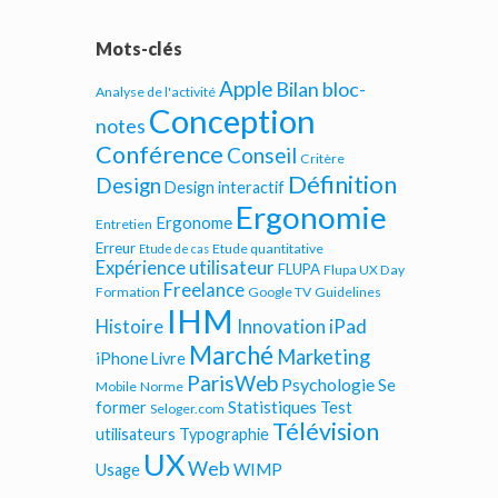
Mots-clés
Apple
Bilan bloc-
Analyse de l'activité
Conception
notes
Conférence
Conseil
Critère
Définition
Design
Design interactif
Ergonomie
Ergonome
Entretien
Erreur
Etude quantitative
Etude de cas
Expérience utilisateur
FLUPA
Flupa UX Day
Freelance
Formation
Google TV
Guidelines
IHM
iPad
Histoire
Innovation
Marché
Marketing
iPhone
Livre
ParisWeb
Psychologie
Se
Mobile
Norme
Statistiques
former
Test
Seloger.com
Télévision
utilisateurs
Typographie
UX
Web
WIMP
Usage