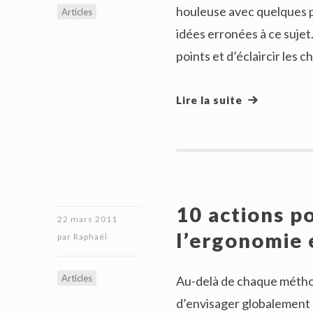
houleuse avec quelques p
Articles
idées erronées à ce sujet.
points et d’éclaircir les 
Lire la suite
10 actions p
22 mars 2011
l’ergonomie 
par
Raphaël
Articles
Au-delà de chaque méthod
d’envisager globalement 