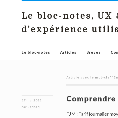
Le bloc-notes, UX
d'expérience utili
Le bloc-notes
Articles
Brèves
Con
Article avec le mot-clef ‘
En
Comprendre l
17 mai 2022
par
Raphaël
TJM : Tarif journalier moy