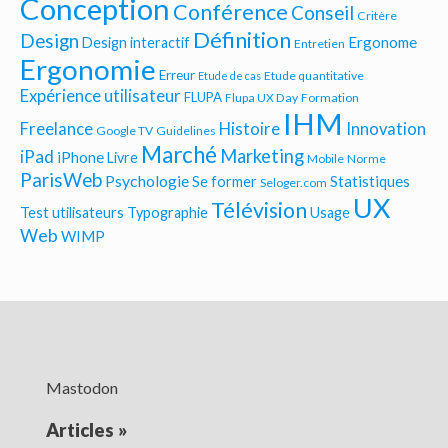
Conception
Conférence
Conseil
Critère
Définition
Design
Ergonome
Design interactif
Entretien
Ergonomie
Erreur
Etude quantitative
Etude de cas
Expérience utilisateur
FLUPA
Flupa UX Day
Formation
IHM
Freelance
Histoire
Innovation
Google TV
Guidelines
Marché
Marketing
iPad
iPhone
Livre
Mobile
Norme
ParisWeb
Psychologie
Statistiques
Se former
Seloger.com
UX
Télévision
Test utilisateurs
Typographie
Usage
Web
WIMP
Mastodon
Articles
»