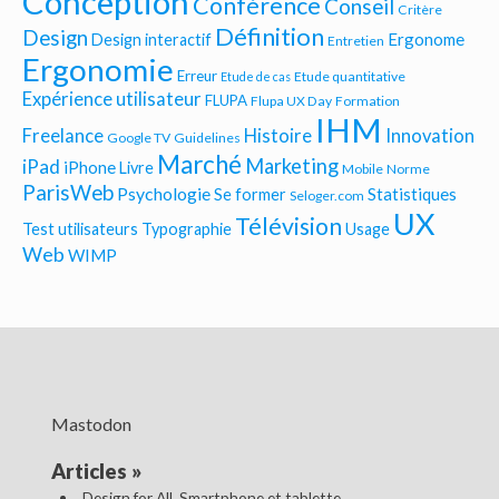
Conception
Conférence
Conseil
Critère
Définition
Design
Ergonome
Design interactif
Entretien
Ergonomie
Erreur
Etude quantitative
Etude de cas
Expérience utilisateur
FLUPA
Flupa UX Day
Formation
IHM
Freelance
Histoire
Innovation
Google TV
Guidelines
Marché
Marketing
iPad
iPhone
Livre
Mobile
Norme
ParisWeb
Psychologie
Statistiques
Se former
Seloger.com
UX
Télévision
Test utilisateurs
Typographie
Usage
Web
WIMP
Mastodon
Articles
»
Design for All, Smartphone et tablette