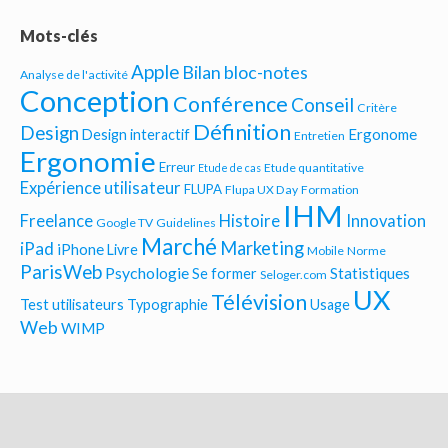
Mots-clés
Apple
Bilan bloc-notes
Analyse de l'activité
Conception
Conférence
Conseil
Critère
Définition
Design
Ergonome
Design interactif
Entretien
Ergonomie
Erreur
Etude quantitative
Etude de cas
Expérience utilisateur
FLUPA
Flupa UX Day
Formation
IHM
Freelance
Histoire
Innovation
Google TV
Guidelines
Marché
Marketing
iPad
iPhone
Livre
Mobile
Norme
ParisWeb
Psychologie
Statistiques
Se former
Seloger.com
UX
Télévision
Test utilisateurs
Typographie
Usage
Web
WIMP