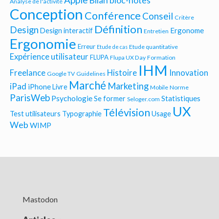
Bilan bloc-notes
Analyse de l'activité
Conception
Conférence
Conseil
Critère
Définition
Design
Ergonome
Design interactif
Entretien
Ergonomie
Erreur
Etude quantitative
Etude de cas
Expérience utilisateur
FLUPA
Flupa UX Day
Formation
IHM
Freelance
Histoire
Innovation
Google TV
Guidelines
Marché
Marketing
iPad
iPhone
Livre
Mobile
Norme
ParisWeb
Psychologie
Statistiques
Se former
Seloger.com
UX
Télévision
Test utilisateurs
Typographie
Usage
Web
WIMP
Mastodon