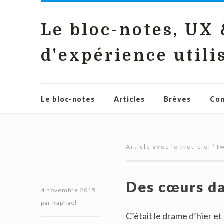
Le bloc-notes, UX
d'expérience utili
Le bloc-notes
Articles
Brèves
Con
Article avec le mot-clef ‘
Tw
Des cœurs da
4 novembre 2015
par
Raphaël
C’était le drame d’hier et