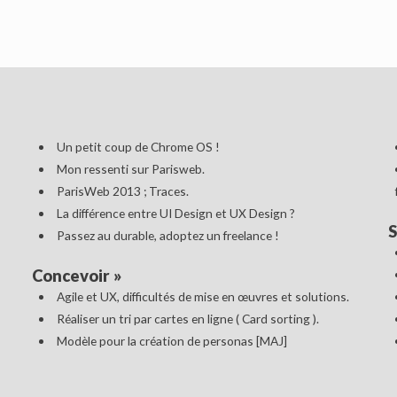
Un petit coup de Chrome OS !
Mon ressenti sur Parisweb.
ParisWeb 2013 ; Traces.
La différence entre UI Design et UX Design ?
S
Passez au durable, adoptez un freelance !
Concevoir
»
Agile et UX, difficultés de mise en œuvres et solutions.
Réaliser un tri par cartes en ligne ( Card sorting ).
Modèle pour la création de personas [MAJ]