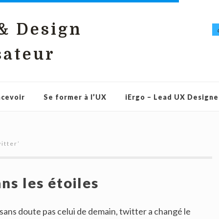
 & Design
sateur
cevoir
Se former à l’UX
iErgo – Lead UX Designe
itter
’
ns les étoiles
 sans doute pas celui de demain, twitter a changé le