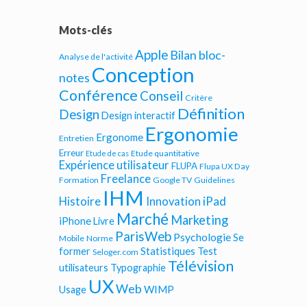
Mots-clés
Apple
Bilan bloc-
Analyse de l'activité
Conception
notes
Conférence
Conseil
Critère
Définition
Design
Design interactif
Ergonomie
Ergonome
Entretien
Erreur
Etude quantitative
Etude de cas
Expérience utilisateur
FLUPA
Flupa UX Day
Freelance
Formation
Google TV
Guidelines
IHM
iPad
Histoire
Innovation
Marché
Marketing
iPhone
Livre
ParisWeb
Psychologie
Se
Mobile
Norme
Statistiques
former
Test
Seloger.com
Télévision
utilisateurs
Typographie
UX
Web
WIMP
Usage