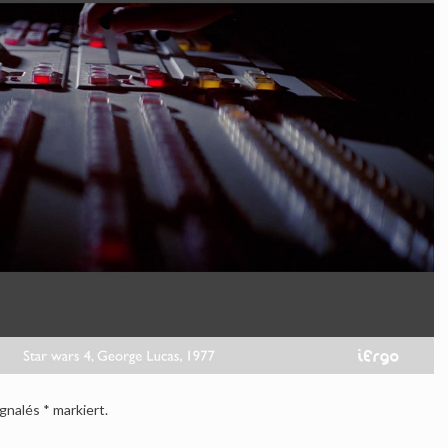
ignalés
*
markiert.