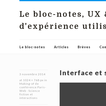
Le bloc-notes, UX
d'expérience utili
Le bloc-notes
Articles
Brèves
Con
Interface et 
3 novembre 2014
at
1024 × 768 px
in
Making-of de
conférence Paris-
Web : Science
fiction et
interactions