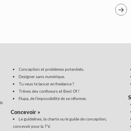
Conception et problèmes potentiels.
Designer sans numérique.
Tu veux te lancer en freelance ?
Trêves des confiseurs et Best Of !
S
Flupa, de l’impossibilité de se réformer.
eb
Concevoir
»
Le guidelines, la charte ou le guide de conception,
concevoir pour la TV.