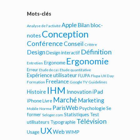
Mots-clés
Apple
Bilan bloc-
Analyse de l'activité
Conception
notes
Conférence
Conseil
Critère
Définition
Design
Design interactif
Ergonomie
Ergonome
Entretien
Erreur
Etude quantitative
Etude de cas
Expérience utilisateur
FLUPA
Flupa UX Day
Freelance
Formation
Google TV
Guidelines
IHM
iPad
Histoire
Innovation
Marché
Marketing
iPhone
Livre
ParisWeb
Psychologie
Se
Mobile
Norme
Statistiques
former
Test
Seloger.com
Télévision
utilisateurs
Typographie
UX
Web
WIMP
Usage