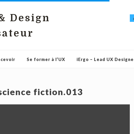
 & Design
sateur
cevoir
Se former à l’UX
iErgo – Lead UX Designe
science fiction.013