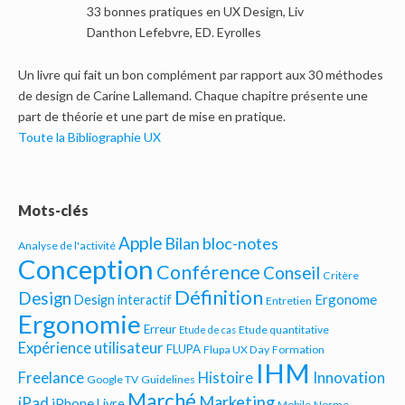
33 bonnes pratiques en UX Design, Liv
Danthon Lefebvre, ED. Eyrolles
Un livre qui fait un bon complément par rapport aux 30 méthodes
de design de Carine Lallemand. Chaque chapitre présente une
part de théorie et une part de mise en pratique.
Toute la Bibliographie UX
Mots-clés
Apple
Bilan bloc-notes
Analyse de l'activité
Conception
Conférence
Conseil
Critère
Définition
Design
Ergonome
Design interactif
Entretien
Ergonomie
Erreur
Etude quantitative
Etude de cas
Expérience utilisateur
FLUPA
Flupa UX Day
Formation
IHM
Freelance
Histoire
Innovation
Google TV
Guidelines
Marché
Marketing
iPad
iPhone
Livre
Mobile
Norme