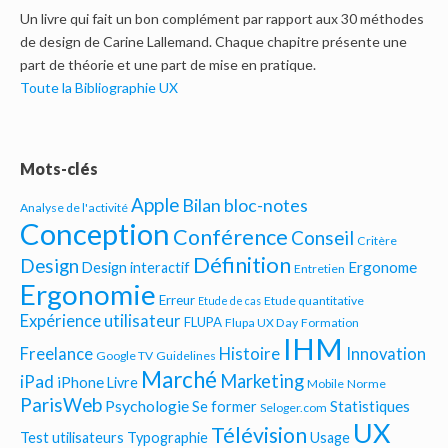
Un livre qui fait un bon complément par rapport aux 30 méthodes
de design de Carine Lallemand. Chaque chapitre présente une
part de théorie et une part de mise en pratique.
Toute la Bibliographie UX
Mots-clés
Apple
Bilan bloc-notes
Analyse de l'activité
Conception
Conférence
Conseil
Critère
Définition
Design
Ergonome
Design interactif
Entretien
Ergonomie
Erreur
Etude quantitative
Etude de cas
Expérience utilisateur
FLUPA
Flupa UX Day
Formation
IHM
Freelance
Histoire
Innovation
Google TV
Guidelines
Marché
Marketing
iPad
iPhone
Livre
Mobile
Norme
ParisWeb
Psychologie
Statistiques
Se former
Seloger.com
UX
Télévision
Test utilisateurs
Typographie
Usage