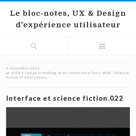
Le bloc-notes, UX & Design
d'expérience utilisateur
3 novembre 2014
at
1024 × 768 px
in
Making-of de conférence Paris-Web : Science
fiction et interactions
Interface et science fiction.022