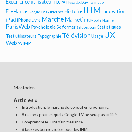
Expérience utilisateur
FLUPA
Flupa UX Day
Formation
IHM
Freelance
Histoire
Innovation
Google TV
Guidelines
Marché
Marketing
iPad
iPhone
Livre
Mobile
Norme
ParisWeb
Psychologie
Statistiques
Se former
Seloger.com
UX
Télévision
Test utilisateurs
Typographie
Usage
Web
WIMP
Mastodon
Articles
»
Introduction, le marché du conseil en ergonomie.
8 raisons pour lesquels Google TV ne sera pas utilisé.
Comprendre le TJM d’un freelance.
8 fausses bonnes idées pour les IHM.