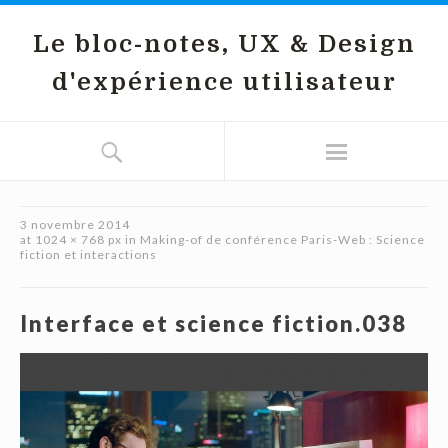
Le bloc-notes, UX & Design
d'expérience utilisateur
3 novembre 2014
at
1024 × 768 px
in
Making-of de conférence Paris-Web : Science
fiction et interactions
Interface et science fiction.038