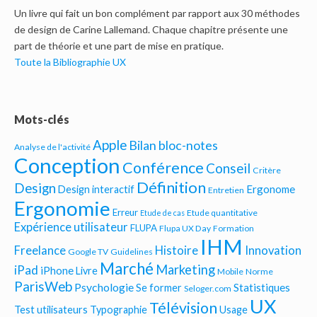
Un livre qui fait un bon complément par rapport aux 30 méthodes
de design de Carine Lallemand. Chaque chapitre présente une
part de théorie et une part de mise en pratique.
Toute la Bibliographie UX
Mots-clés
Apple
Bilan bloc-notes
Analyse de l'activité
Conception
Conférence
Conseil
Critère
Définition
Design
Ergonome
Design interactif
Entretien
Ergonomie
Erreur
Etude quantitative
Etude de cas
Expérience utilisateur
FLUPA
Flupa UX Day
Formation
IHM
Freelance
Histoire
Innovation
Google TV
Guidelines
Marché
Marketing
iPad
iPhone
Livre
Mobile
Norme
ParisWeb
Psychologie
Statistiques
Se former
Seloger.com
UX
Télévision
Test utilisateurs
Typographie
Usage