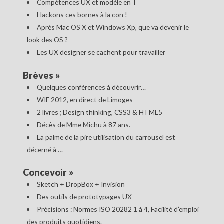
Compétences UX et modèle en T
Hackons ces bornes à la con !
Après Mac OS X et Windows Xp, que va devenir le
look des OS ?
Les UX designer se cachent pour travailler
Brèves
»
Quelques conférences à découvrir…
WIF 2012, en direct de Limoges
2 livres ; Design thinking, CSS3 & HTML5
Décès de Mme Michu à 87 ans.
La palme de la pire utilisation du carrousel est
décerné à …
Concevoir
»
Sketch + DropBox + Invision
Des outils de prototypages UX
Précisions : Normes ISO 20282 1 à 4, Facilité d’emploi
des produits quotidiens.