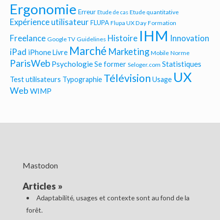
Ergonomie
Erreur
Etude quantitative
Etude de cas
Expérience utilisateur
FLUPA
Flupa UX Day
Formation
IHM
Freelance
Histoire
Innovation
Google TV
Guidelines
Marché
Marketing
iPad
iPhone
Livre
Mobile
Norme
ParisWeb
Psychologie
Statistiques
Se former
Seloger.com
UX
Télévision
Test utilisateurs
Typographie
Usage
Web
WIMP
Mastodon
Articles
»
Adaptabilité, usages et contexte sont au fond de la
forêt.