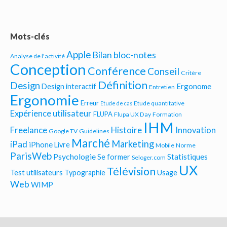
Mots-clés
Apple
Bilan bloc-notes
Analyse de l'activité
Conception
Conférence
Conseil
Critère
Définition
Design
Ergonome
Design interactif
Entretien
Ergonomie
Erreur
Etude quantitative
Etude de cas
Expérience utilisateur
FLUPA
Flupa UX Day
Formation
IHM
Freelance
Histoire
Innovation
Google TV
Guidelines
Marché
Marketing
iPad
iPhone
Livre
Mobile
Norme
ParisWeb
Psychologie
Statistiques
Se former
Seloger.com
UX
Télévision
Test utilisateurs
Typographie
Usage
Web
WIMP