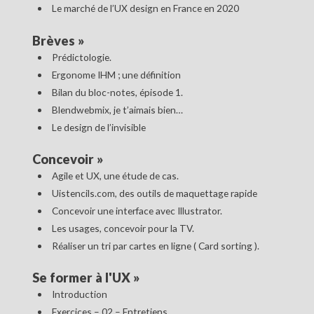
Le marché de l’UX design en France en 2020
Brèves
»
Prédictologie.
Ergonome IHM ; une définition
Bilan du bloc-notes, épisode 1.
Blendwebmix, je t’aimais bien…
Le design de l’invisible
Concevoir
»
Agile et UX, une étude de cas.
Uistencils.com, des outils de maquettage rapide
Concevoir une interface avec Illustrator.
Les usages, concevoir pour la TV.
Réaliser un tri par cartes en ligne ( Card sorting ).
Se former à l'UX
»
Introduction
Exercices – 02 – Entretiens