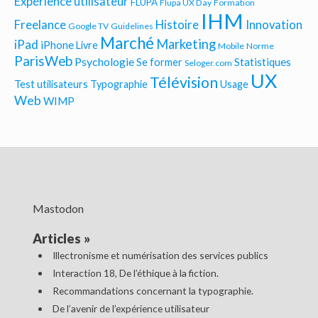
Expérience utilisateur
FLUPA
Flupa UX Day
Formation
IHM
Freelance
Histoire
Innovation
Google TV
Guidelines
Marché
Marketing
iPad
iPhone
Livre
Mobile
Norme
ParisWeb
Psychologie
Statistiques
Se former
Seloger.com
UX
Télévision
Test utilisateurs
Typographie
Usage
Web
WIMP
Mastodon
Articles
»
Illectronisme et numérisation des services publics
Interaction 18, De l’éthique à la fiction.
Recommandations concernant la typographie.
De l’avenir de l’expérience utilisateur