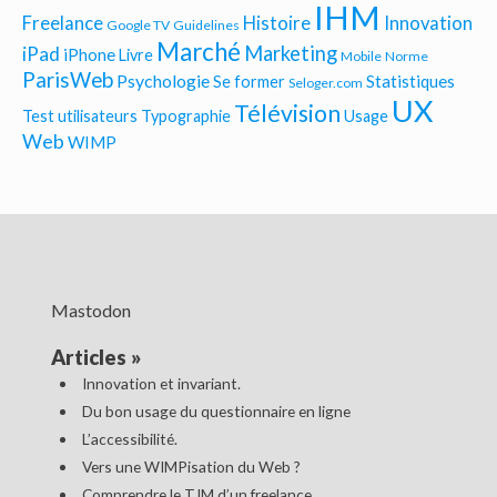
IHM
Freelance
Histoire
Innovation
Google TV
Guidelines
Marché
Marketing
iPad
iPhone
Livre
Mobile
Norme
ParisWeb
Psychologie
Statistiques
Se former
Seloger.com
UX
Télévision
Test utilisateurs
Typographie
Usage
Web
WIMP
Mastodon
Articles
»
Innovation et invariant.
Du bon usage du questionnaire en ligne
L’accessibilité.
Vers une WIMPisation du Web ?
Comprendre le TJM d’un freelance.