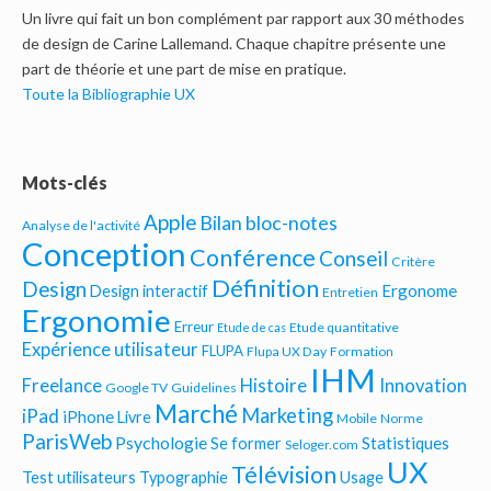
Un livre qui fait un bon complément par rapport aux 30 méthodes
de design de Carine Lallemand. Chaque chapitre présente une
part de théorie et une part de mise en pratique.
Toute la Bibliographie UX
Mots-clés
Apple
Bilan bloc-notes
Analyse de l'activité
Conception
Conférence
Conseil
Critère
Définition
Design
Ergonome
Design interactif
Entretien
Ergonomie
Erreur
Etude quantitative
Etude de cas
Expérience utilisateur
FLUPA
Flupa UX Day
Formation
IHM
Freelance
Histoire
Innovation
Google TV
Guidelines
Marché
Marketing
iPad
iPhone
Livre
Mobile
Norme
ParisWeb
Psychologie
Statistiques
Se former
Seloger.com
UX
Télévision
Test utilisateurs
Typographie
Usage