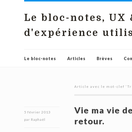
Le bloc-notes, UX
d'expérience utili
Le bloc-notes
Articles
Brèves
Con
Article avec le mot-clef ‘
Tr
Vie ma vie de
5 février 2013
retour.
par
Raphaël