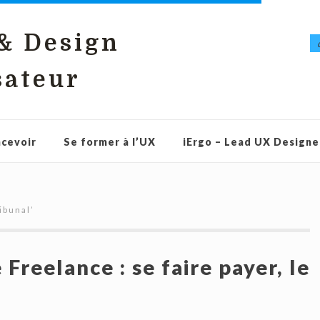
 & Design
sateur
cevoir
Se former à l’UX
iErgo – Lead UX Designe
ibunal
’
 Freelance : se faire payer, le