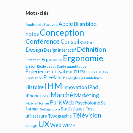
Mots-clés
Apple
Bilan bloc-
Analyse de l'activité
Conception
notes
Conférence
Conseil
Critère
Définition
Design
Design interactif
Ergonomie
Ergonome
Entretien
Erreur
Etude quantitative
Etude de cas
Expérience utilisateur
FLUPA
Flupa UX Day
Freelance
Formation
Google TV
Guidelines
IHM
iPad
Histoire
Innovation
Marché
Marketing
iPhone
Livre
ParisWeb
Psychologie
Se
Mobile
Norme
Statistiques
former
Test
Seloger.com
Télévision
utilisateurs
Typographie
UX
Web
WIMP
Usage