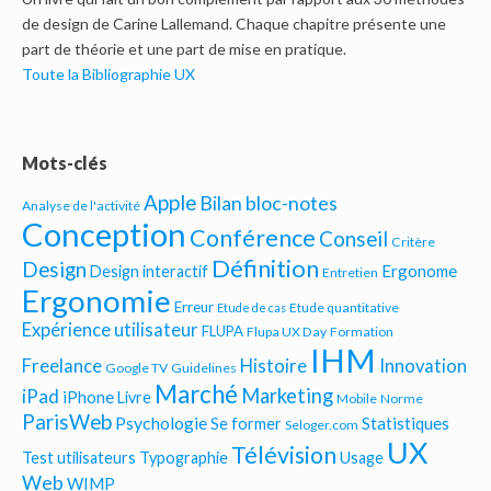
de design de Carine Lallemand. Chaque chapitre présente une
part de théorie et une part de mise en pratique.
Toute la Bibliographie UX
Mots-clés
Apple
Bilan bloc-notes
Analyse de l'activité
Conception
Conférence
Conseil
Critère
Définition
Design
Ergonome
Design interactif
Entretien
Ergonomie
Erreur
Etude quantitative
Etude de cas
Expérience utilisateur
FLUPA
Flupa UX Day
Formation
IHM
Freelance
Histoire
Innovation
Google TV
Guidelines
Marché
Marketing
iPad
iPhone
Livre
Mobile
Norme
ParisWeb
Psychologie
Statistiques
Se former
Seloger.com
UX
Télévision
Test utilisateurs
Typographie
Usage
Web
WIMP