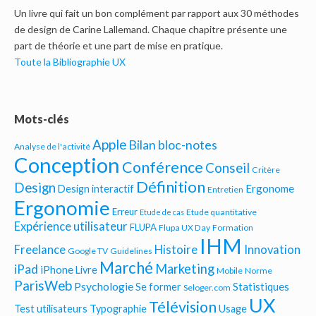
Un livre qui fait un bon complément par rapport aux 30 méthodes
de design de Carine Lallemand. Chaque chapitre présente une
part de théorie et une part de mise en pratique.
Toute la Bibliographie UX
Mots-clés
Apple
Bilan bloc-notes
Analyse de l'activité
Conception
Conférence
Conseil
Critère
Définition
Design
Ergonome
Design interactif
Entretien
Ergonomie
Erreur
Etude quantitative
Etude de cas
Expérience utilisateur
FLUPA
Flupa UX Day
Formation
IHM
Freelance
Histoire
Innovation
Google TV
Guidelines
Marché
Marketing
iPad
iPhone
Livre
Mobile
Norme
ParisWeb
Psychologie
Statistiques
Se former
Seloger.com
UX
Télévision
Test utilisateurs
Typographie
Usage