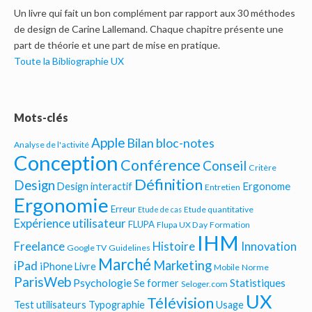
Un livre qui fait un bon complément par rapport aux 30 méthodes
de design de Carine Lallemand. Chaque chapitre présente une
part de théorie et une part de mise en pratique.
Toute la Bibliographie UX
Mots-clés
Apple
Bilan bloc-notes
Analyse de l'activité
Conception
Conférence
Conseil
Critère
Définition
Design
Ergonome
Design interactif
Entretien
Ergonomie
Erreur
Etude quantitative
Etude de cas
Expérience utilisateur
FLUPA
Flupa UX Day
Formation
IHM
Freelance
Histoire
Innovation
Google TV
Guidelines
Marché
Marketing
iPad
iPhone
Livre
Mobile
Norme
ParisWeb
Psychologie
Statistiques
Se former
Seloger.com
UX
Télévision
Test utilisateurs
Typographie
Usage