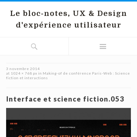
Le bloc-notes, UX & Design
d'expérience utilisateur
3 novembre 2014
at
1024 × 768 px
in
Making-of de conférence Paris-Web : Science
fiction et interactions
Interface et science fiction.053