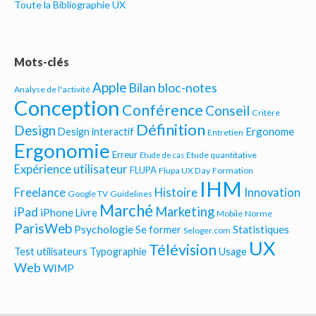
Toute la Bibliographie UX
Mots-clés
Apple
Bilan bloc-notes
Analyse de l'activité
Conception
Conférence
Conseil
Critère
Définition
Design
Ergonome
Design interactif
Entretien
Ergonomie
Erreur
Etude quantitative
Etude de cas
Expérience utilisateur
FLUPA
Flupa UX Day
Formation
IHM
Freelance
Histoire
Innovation
Google TV
Guidelines
Marché
Marketing
iPad
iPhone
Livre
Mobile
Norme
ParisWeb
Psychologie
Statistiques
Se former
Seloger.com
UX
Télévision
Test utilisateurs
Typographie
Usage
Web
WIMP