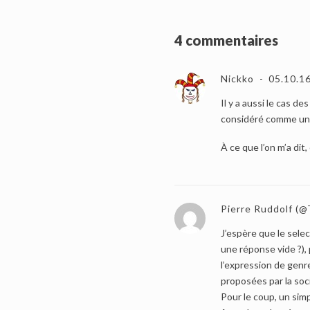
4 commentaires
Nickko
05.10.1
Il y a aussi le cas 
considéré comme une
À ce que l’on m’a dit
Pierre Ruddolf (@
J’espère que le selec
une réponse vide ?),
l’expression de genr
proposées par la soc
Pour le coup, un si