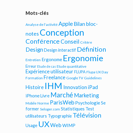
Mots-clés
Apple
Bilan bloc-
Analyse de l'activité
Conception
notes
Conférence
Conseil
Critère
Définition
Design
Design interactif
Ergonomie
Ergonome
Entretien
Erreur
Etude quantitative
Etude de cas
Expérience utilisateur
FLUPA
Flupa UX Day
Freelance
Formation
Google TV
Guidelines
IHM
iPad
Histoire
Innovation
Marché
Marketing
iPhone
Livre
ParisWeb
Psychologie
Se
Mobile
Norme
Statistiques
former
Test
Seloger.com
Télévision
utilisateurs
Typographie
UX
Web
WIMP
Usage