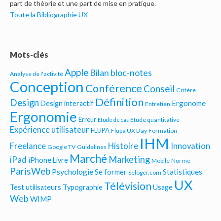
part de théorie et une part de mise en pratique.
Toute la Bibliographie UX
Mots-clés
Apple
Bilan bloc-notes
Analyse de l'activité
Conception
Conférence
Conseil
Critère
Définition
Design
Ergonome
Design interactif
Entretien
Ergonomie
Erreur
Etude quantitative
Etude de cas
Expérience utilisateur
FLUPA
Flupa UX Day
Formation
IHM
Freelance
Histoire
Innovation
Google TV
Guidelines
Marché
Marketing
iPad
iPhone
Livre
Mobile
Norme
ParisWeb
Psychologie
Statistiques
Se former
Seloger.com
UX
Télévision
Test utilisateurs
Typographie
Usage
Web
WIMP