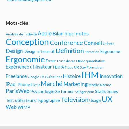
Mots-clés
Apple
Bilan bloc-notes
Analyse de l'activité
Conception
Conférence
Conseil
Critère
Définition
Design
Ergonome
Design interactif
Entretien
Ergonomie
Erreur
Etude quantitative
Etude de cas
Expérience utilisateur
FLUPA
Flupa UX Day
Formation
IHM
Freelance
Histoire
Innovation
Google TV
Guidelines
Marché
Marketing
iPad
iPhone
Livre
Mobile
Norme
ParisWeb
Psychologie
Statistiques
Se former
Seloger.com
UX
Télévision
Test utilisateurs
Typographie
Usage
Web
WIMP