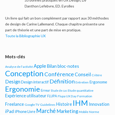
33 bonnes pratiques en UX Design, Liv
Danthon Lefebvre, ED. Eyrolles
Un livre qui fait un bon complément par rapport aux 30 méthodes
de design de Carine Lallemand. Chaque chapitre présente une
part de théorie et une part de mise en pratique.
Toute la Bibliographie UX
Mots-clés
Apple
Bilan bloc-notes
Analyse de l'activité
Conception
Conférence
Conseil
Critère
Définition
Design
Ergonome
Design interactif
Entretien
Ergonomie
Erreur
Etude quantitative
Etude de cas
Expérience utilisateur
FLUPA
Flupa UX Day
Formation
IHM
Freelance
Histoire
Innovation
Google TV
Guidelines
Marché
Marketing
iPad
iPhone
Livre
Mobile
Norme