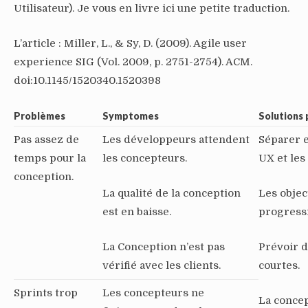
Utilisateur). Je vous en livre ici une petite traduction.
L’article : Miller, L., & Sy, D. (2009). Agile user
experience SIG (Vol. 2009, p. 2751-2754). ACM.
doi:10.1145/1520340.1520398
Problèmes
Symptomes
Solutions 
Pas assez de
Les développeurs attendent
Séparer e
temps pour la
les concepteurs.
UX et le
conception.
La qualité de la conception
Les objec
est en baisse.
progressi
La Conception n’est pas
Prévoir 
vérifié avec les clients.
courtes.
Sprints trop
Les concepteurs ne
La concep