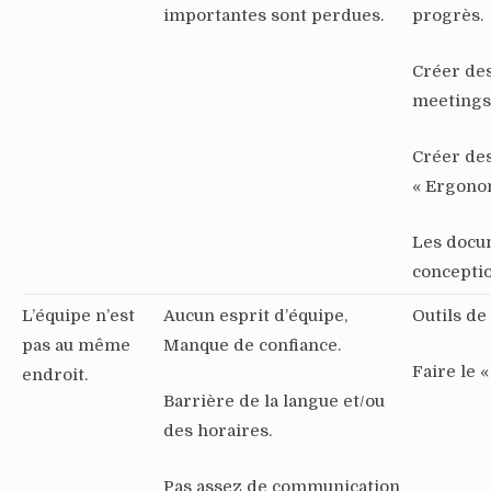
importantes sont perdues.
progrès.
Créer des
meetings 
Créer de
« Ergonom
Les docum
conceptio
L’équipe n’est
Aucun esprit d’équipe,
Outils d
pas au même
Manque de confiance.
Faire le 
endroit.
Barrière de la langue et/ou
des horaires.
Pas assez de communication