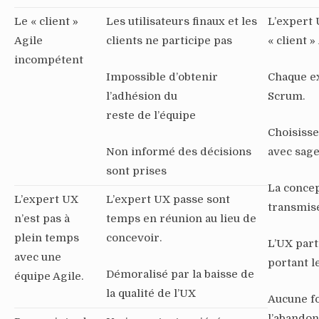
Le « client »
Les utilisateurs finaux et les
L’expert 
Agile
clients ne participe pas
« client »
incompétent
Impossible d’obtenir
Chaque e
l’adhésion du
Scrum.
reste de l’équipe
Choisisse
Non informé des décisions
avec sag
sont prises
La concep
L’expert UX
L’expert UX passe sont
transmis
n’est pas à
temps en réunion au lieu de
plein temps
concevoir.
L’UX parti
avec une
portant l
Démoralisé par la baisse de
équipe Agile.
la qualité de l’UX
Aucune fo
l’abandon