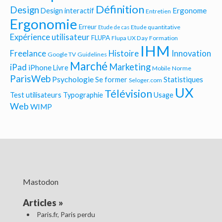
Définition
Design
Ergonome
Design interactif
Entretien
Ergonomie
Erreur
Etude quantitative
Etude de cas
Expérience utilisateur
FLUPA
Flupa UX Day
Formation
IHM
Freelance
Histoire
Innovation
Google TV
Guidelines
Marché
Marketing
iPad
iPhone
Livre
Mobile
Norme
ParisWeb
Psychologie
Statistiques
Se former
Seloger.com
UX
Télévision
Test utilisateurs
Typographie
Usage
Web
WIMP
Mastodon
Articles
»
Paris.fr, Paris perdu