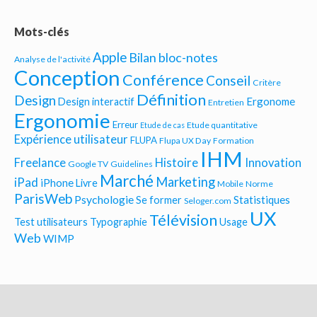
Mots-clés
Apple
Bilan bloc-notes
Analyse de l'activité
Conception
Conférence
Conseil
Critère
Définition
Design
Ergonome
Design interactif
Entretien
Ergonomie
Erreur
Etude quantitative
Etude de cas
Expérience utilisateur
FLUPA
Flupa UX Day
Formation
IHM
Freelance
Histoire
Innovation
Google TV
Guidelines
Marché
Marketing
iPad
iPhone
Livre
Mobile
Norme
ParisWeb
Psychologie
Statistiques
Se former
Seloger.com
UX
Télévision
Test utilisateurs
Typographie
Usage
Web
WIMP