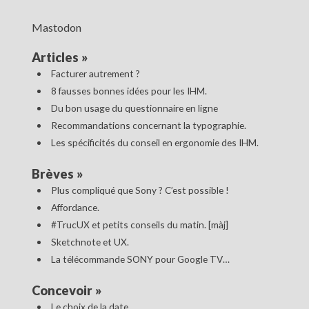
Mastodon
Articles
»
Facturer autrement ?
8 fausses bonnes idées pour les IHM.
Du bon usage du questionnaire en ligne
Recommandations concernant la typographie.
Les spécificités du conseil en ergonomie des IHM.
Brèves
»
Plus compliqué que Sony ? C’est possible !
Affordance.
#TrucUX et petits conseils du matin. [màj]
Sketchnote et UX.
La télécommande SONY pour Google TV…
Concevoir
»
Le choix de la date