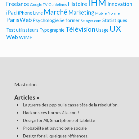
IHM
Freelance
Histoire
Innovation
Google TV
Guidelines
Marché
Marketing
iPad
iPhone
Livre
Mobile
Norme
ParisWeb
Psychologie
Statistiques
Se former
Seloger.com
UX
Télévision
Test utilisateurs
Typographie
Usage
Web
WIMP
Mastodon
Articles
»
La guerre des ppp ou le casse tête de la résolution.
Hackons ces bornes à la con !
Design for All, Smartphone et tablette
Probabilité et psychologie sociale
Design for all, quelques références.