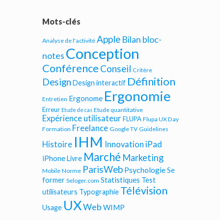
Mots-clés
Apple
Bilan bloc-
Analyse de l'activité
Conception
notes
Conférence
Conseil
Critère
Définition
Design
Design interactif
Ergonomie
Ergonome
Entretien
Erreur
Etude quantitative
Etude de cas
Expérience utilisateur
FLUPA
Flupa UX Day
Freelance
Formation
Google TV
Guidelines
IHM
iPad
Histoire
Innovation
Marché
Marketing
iPhone
Livre
ParisWeb
Psychologie
Se
Mobile
Norme
Statistiques
former
Test
Seloger.com
Télévision
utilisateurs
Typographie
UX
Web
WIMP
Usage