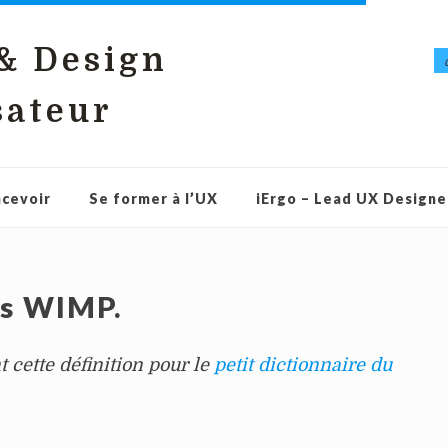
 & Design
sateur
cevoir
Se former à l’UX
iErgo – Lead UX Designe
es WIMP.
t cette définition pour le
petit dictionnaire du