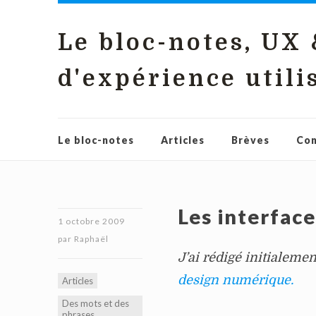
Le bloc-notes, UX
d'expérience utili
Le bloc-notes
Articles
Brèves
Con
Les interfac
1 octobre 2009
par
Raphaël
J’ai rédigé initialemen
design numérique.
Articles
Des mots et des
phrases