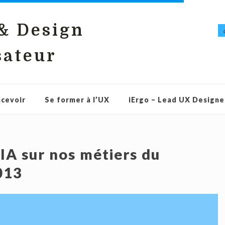
 & Design
sateur
cevoir
Se former à l’UX
iErgo – Lead UX Designe
’IA sur nos métiers du
013