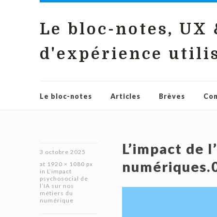
Le bloc-notes, UX
d'expérience utili
Le bloc-notes
Articles
Brèves
Con
L’impact de l
3 octobre 2025
numériques.
at
1920 × 1080 px
in
L’impact
psychosocial de
l’IA sur nos
métiers du
numérique