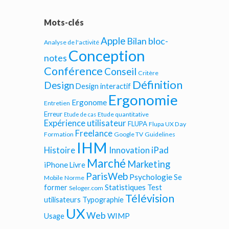
Mots-clés
Apple
Bilan bloc-
Analyse de l'activité
Conception
notes
Conférence
Conseil
Critère
Définition
Design
Design interactif
Ergonomie
Ergonome
Entretien
Erreur
Etude quantitative
Etude de cas
Expérience utilisateur
FLUPA
Flupa UX Day
Freelance
Formation
Google TV
Guidelines
IHM
iPad
Histoire
Innovation
Marché
Marketing
iPhone
Livre
ParisWeb
Psychologie
Se
Mobile
Norme
Statistiques
former
Test
Seloger.com
Télévision
utilisateurs
Typographie
UX
Web
WIMP
Usage