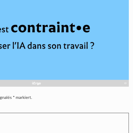
ignalés
*
markiert.