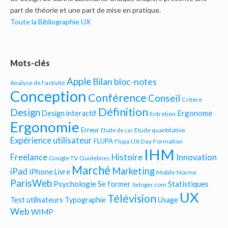
part de théorie et une part de mise en pratique.
Toute la Bibliographie UX
Mots-clés
Apple
Bilan bloc-notes
Analyse de l'activité
Conception
Conférence
Conseil
Critère
Définition
Design
Ergonome
Design interactif
Entretien
Ergonomie
Erreur
Etude quantitative
Etude de cas
Expérience utilisateur
FLUPA
Flupa UX Day
Formation
IHM
Freelance
Histoire
Innovation
Google TV
Guidelines
Marché
Marketing
iPad
iPhone
Livre
Mobile
Norme
ParisWeb
Psychologie
Statistiques
Se former
Seloger.com
UX
Télévision
Test utilisateurs
Typographie
Usage
Web
WIMP