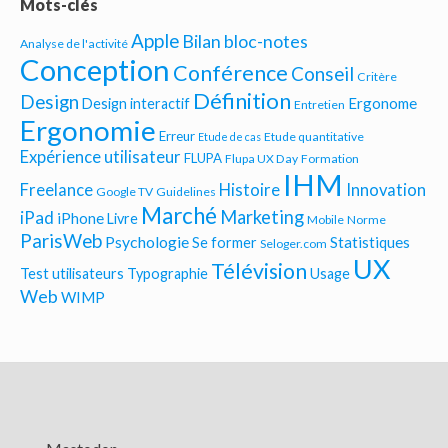
Mots-clés
Apple
Bilan bloc-notes
Analyse de l'activité
Conception
Conférence
Conseil
Critère
Définition
Design
Ergonome
Design interactif
Entretien
Ergonomie
Erreur
Etude quantitative
Etude de cas
Expérience utilisateur
FLUPA
Flupa UX Day
Formation
IHM
Freelance
Histoire
Innovation
Google TV
Guidelines
Marché
Marketing
iPad
iPhone
Livre
Mobile
Norme
ParisWeb
Psychologie
Statistiques
Se former
Seloger.com
UX
Télévision
Test utilisateurs
Typographie
Usage
Web
WIMP