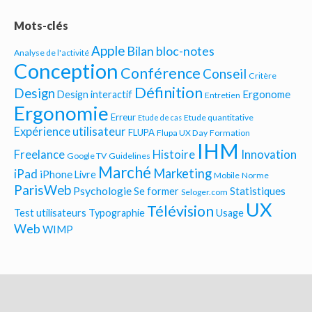
Mots-clés
Apple
Bilan bloc-notes
Analyse de l'activité
Conception
Conférence
Conseil
Critère
Définition
Design
Ergonome
Design interactif
Entretien
Ergonomie
Erreur
Etude quantitative
Etude de cas
Expérience utilisateur
FLUPA
Flupa UX Day
Formation
IHM
Freelance
Histoire
Innovation
Google TV
Guidelines
Marché
Marketing
iPad
iPhone
Livre
Mobile
Norme
ParisWeb
Psychologie
Statistiques
Se former
Seloger.com
UX
Télévision
Test utilisateurs
Typographie
Usage
Web
WIMP