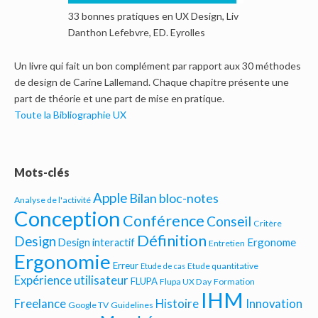
33 bonnes pratiques en UX Design, Liv
Danthon Lefebvre, ED. Eyrolles
Un livre qui fait un bon complément par rapport aux 30 méthodes
de design de Carine Lallemand. Chaque chapitre présente une
part de théorie et une part de mise en pratique.
Toute la Bibliographie UX
Mots-clés
Apple
Bilan bloc-notes
Analyse de l'activité
Conception
Conférence
Conseil
Critère
Définition
Design
Ergonome
Design interactif
Entretien
Ergonomie
Erreur
Etude quantitative
Etude de cas
Expérience utilisateur
FLUPA
Flupa UX Day
Formation
IHM
Freelance
Histoire
Innovation
Google TV
Guidelines