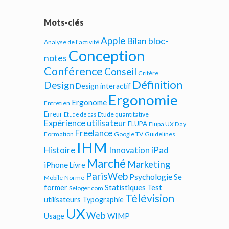
Mots-clés
Apple
Bilan bloc-
Analyse de l'activité
Conception
notes
Conférence
Conseil
Critère
Définition
Design
Design interactif
Ergonomie
Ergonome
Entretien
Erreur
Etude quantitative
Etude de cas
Expérience utilisateur
FLUPA
Flupa UX Day
Freelance
Formation
Google TV
Guidelines
IHM
iPad
Histoire
Innovation
Marché
Marketing
iPhone
Livre
ParisWeb
Psychologie
Se
Mobile
Norme
Statistiques
former
Test
Seloger.com
Télévision
utilisateurs
Typographie
UX
Web
WIMP
Usage