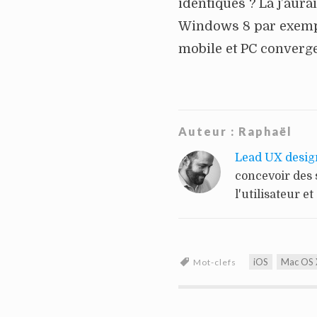
identiques ? Là j’aura
Windows 8 par exempl
mobile et PC converge
Auteur :
Raphaël
Lead UX desig
concevoir des 
l'utilisateur et
iOS
Mac OS 
Mot-clefs