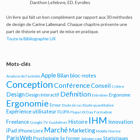
Danthon Lefebvre, ED. Eyrolles
Un livre qui fait un bon complément par rapport aux 30 méthodes
de design de Carine Lallemand. Chaque chapitre présente une
part de théorie et une part de mise en pratique.
Toute la Bibliographie UX
Mots-clés
Apple
Bilan bloc-notes
Analyse de l'activité
Conception
Conférence
Conseil
Critère
Définition
Design
Ergonome
Design interactif
Entretien
Ergonomie
Erreur
Etude quantitative
Etude de cas
Expérience utilisateur
FLUPA
Flupa UX Day
Formation
IHM
Freelance
Histoire
Innovation
Google TV
Guidelines
Marché
Marketing
iPad
iPhone
Livre
Mobile
Norme
ParisWeb
Psychologie
Statistiques
Se former
Seloger.com