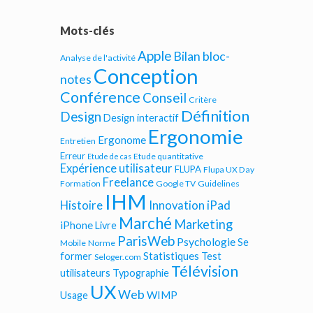
Mots-clés
Apple
Bilan bloc-
Analyse de l'activité
Conception
notes
Conférence
Conseil
Critère
Définition
Design
Design interactif
Ergonomie
Ergonome
Entretien
Erreur
Etude quantitative
Etude de cas
Expérience utilisateur
FLUPA
Flupa UX Day
Freelance
Formation
Google TV
Guidelines
IHM
iPad
Histoire
Innovation
Marché
Marketing
iPhone
Livre
ParisWeb
Psychologie
Se
Mobile
Norme
Statistiques
former
Test
Seloger.com
Télévision
utilisateurs
Typographie
UX
Web
WIMP
Usage