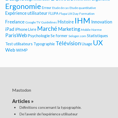
Ergonomie
Erreur
Etude quantitative
Etude de cas
Expérience utilisateur
FLUPA
Flupa UX Day
Formation
IHM
Freelance
Histoire
Innovation
Google TV
Guidelines
Marché
Marketing
iPad
iPhone
Livre
Mobile
Norme
ParisWeb
Psychologie
Statistiques
Se former
Seloger.com
UX
Télévision
Test utilisateurs
Typographie
Usage
Web
WIMP
Mastodon
Articles
»
Définitions concernant la typographie.
De l’avenir de l’expérience utilisateur