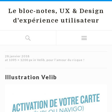
Le bloc-notes, UX & Design
d'expérience utilisateur
28 janvier 2018
at
1095 × 1200 px
in
Velib, pour l’amour du risque !
Illustration Velib