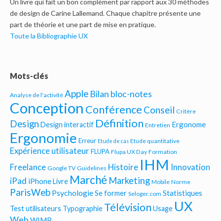
Un livre qui fait un bon complément par rapport aux 30 méthodes
de design de Carine Lallemand. Chaque chapitre présente une
part de théorie et une part de mise en pratique.
Toute la Bibliographie UX
Mots-clés
Apple
Bilan bloc-notes
Analyse de l'activité
Conception
Conférence
Conseil
Critère
Définition
Design
Ergonome
Design interactif
Entretien
Ergonomie
Erreur
Etude quantitative
Etude de cas
Expérience utilisateur
FLUPA
Flupa UX Day
Formation
IHM
Freelance
Histoire
Innovation
Google TV
Guidelines
Marché
Marketing
iPad
iPhone
Livre
Mobile
Norme
ParisWeb
Psychologie
Statistiques
Se former
Seloger.com
UX
Télévision
Test utilisateurs
Typographie
Usage
Web
WIMP